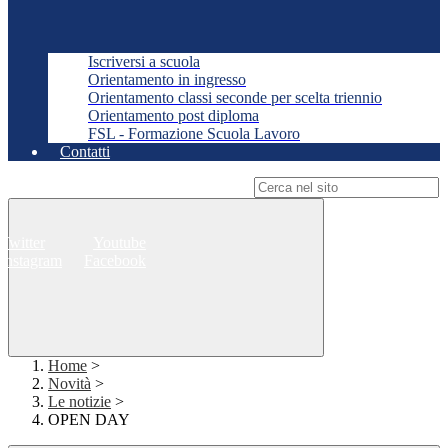
Iscriversi a scuola
Orientamento in ingresso
Orientamento classi seconde per scelta triennio
Orientamento post diploma
FSL - Formazione Scuola Lavoro
Contatti
Campo di ricerca per le pagine del sito
Twitter
Youtube
Instagram
Facebook
Home
>
Novità
>
Le notizie
>
OPEN DAY