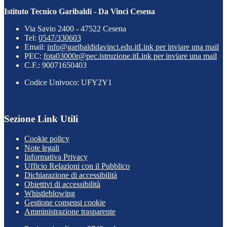
Istituto Tecnico Garibaldi - Da Vinci Cesena
Via Savio 2400 - 47522 Cesena
Tel:
0547/330603
Email:
info@garibaldidavinci.edu.it
Link per inviare una mail
PEC:
fota03000r@pec.istruzione.it
Link per inviare una mail
C.F.: 90071650403
Codice Univoco: UFY2Y1
Sezione Link Utili
Cookie policy
Note legali
Informativa Privacy
Ufficio Relazioni con il Pubblico
Dichiarazione di accessibilità
Obiettivi di accessibilità
Whistleblowing
Gestione consensi cookie
Amministrazione trasparente