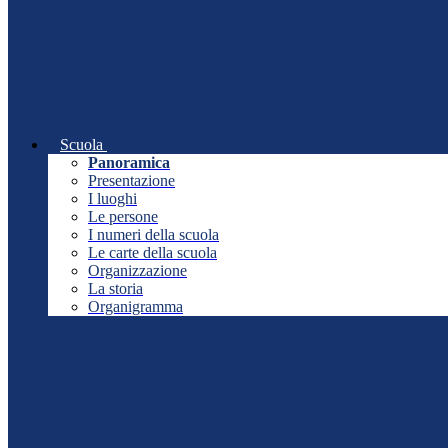
Scuola
Panoramica
Presentazione
I luoghi
Le persone
I numeri della scuola
Le carte della scuola
Organizzazione
La storia
Organigramma