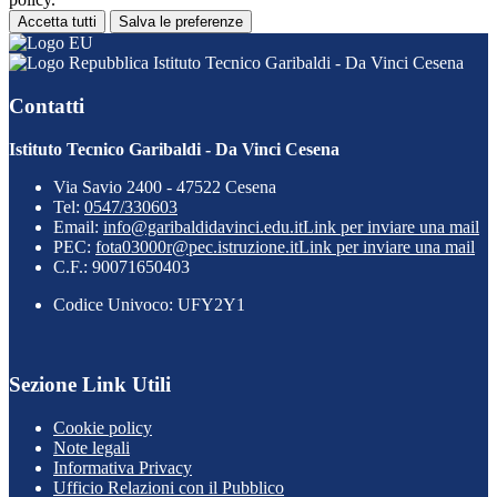
Accetta tutti
Salva le preferenze
Istituto Tecnico Garibaldi - Da Vinci Cesena
Contatti
Istituto Tecnico Garibaldi - Da Vinci Cesena
Via Savio 2400 - 47522 Cesena
Tel:
0547/330603
Email:
info@garibaldidavinci.edu.it
Link per inviare una mail
PEC:
fota03000r@pec.istruzione.it
Link per inviare una mail
C.F.: 90071650403
Codice Univoco: UFY2Y1
Sezione Link Utili
Cookie policy
Note legali
Informativa Privacy
Ufficio Relazioni con il Pubblico