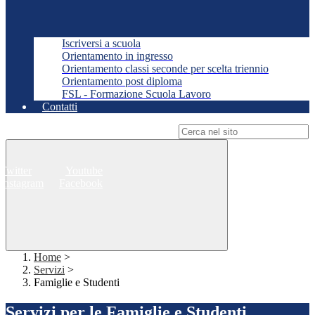
Iscriversi a scuola
Orientamento in ingresso
Orientamento classi seconde per scelta triennio
Orientamento post diploma
FSL - Formazione Scuola Lavoro
Contatti
Campo di ricerca per le pagine del sito
Twitter
Youtube
Instagram
Facebook
Home
>
Servizi
>
Famiglie e Studenti
Servizi per le Famiglie e Studenti