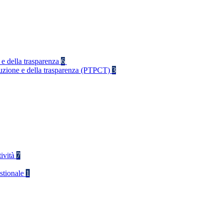
 e della trasparenza
6
rruzione e della trasparenza (PTPCT)
3
tività
7
stionale
1