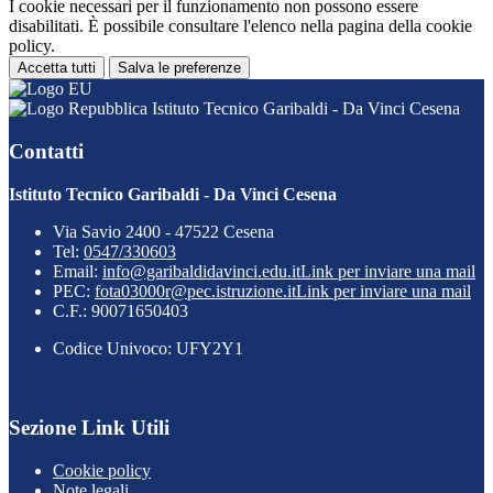
I cookie necessari per il funzionamento non possono essere
disabilitati. È possibile consultare l'elenco nella pagina della cookie
policy.
Accetta tutti
Salva le preferenze
Istituto Tecnico Garibaldi - Da Vinci Cesena
Contatti
Istituto Tecnico Garibaldi - Da Vinci Cesena
Via Savio 2400 - 47522 Cesena
Tel:
0547/330603
Email:
info@garibaldidavinci.edu.it
Link per inviare una mail
PEC:
fota03000r@pec.istruzione.it
Link per inviare una mail
C.F.: 90071650403
Codice Univoco: UFY2Y1
Sezione Link Utili
Cookie policy
Note legali