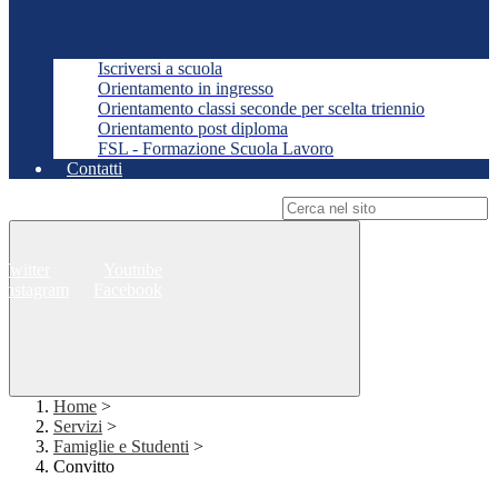
Iscriversi a scuola
Orientamento in ingresso
Orientamento classi seconde per scelta triennio
Orientamento post diploma
FSL - Formazione Scuola Lavoro
Contatti
Campo di ricerca per le pagine del sito
Twitter
Youtube
Instagram
Facebook
Home
>
Servizi
>
Famiglie e Studenti
>
Convitto