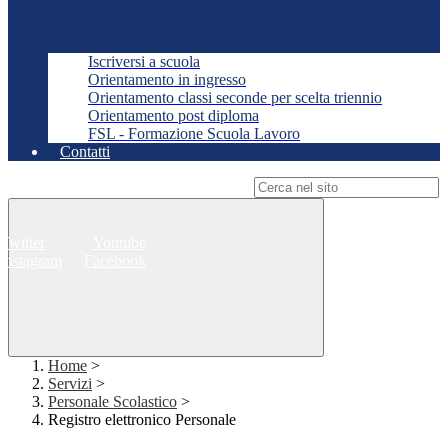
Iscriversi a scuola
Orientamento in ingresso
Orientamento classi seconde per scelta triennio
Orientamento post diploma
FSL - Formazione Scuola Lavoro
Contatti
Campo di ricerca per le pagine del sito
Twitter
Youtube
Instagram
Facebook
Home
>
Servizi
>
Personale Scolastico
>
Registro elettronico Personale