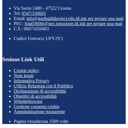
Via Savio 2400 - 47522 Cesena
Tel:
0547/330603
Email:
info@garibaldidavinci.edu.it
Link per inviare una mail
PEC:
fota03000r@pec.istruzione.it
Link per inviare una mail
C.F.: 90071650403
Codice Univoco: UFY2Y1
Sezione Link Utili
Cookie policy
Note legali
Informativa Privacy
Ufficio Relazioni con il Pubblico
Dichiarazione di accessibilità
Obiettivi di accessibilità
Whistleblowing
Gestione consensi cookie
Amministrazione trasparente
Pagina visualizzata
3509
volte