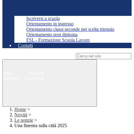
Iscriversi a scuola
Orientamento in ingresso
Orientamento classi seconde per scelta triennio
Orientamento post diploma
FSL - Formazione Scuola Lavoro
Contatti
Campo di ricerca per le pagine del sito
Twitter
Youtube
Instagram
Facebook
Home
>
Novità
>
Le notizie
>
Una finestra sulla città 2025