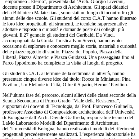
Temporaneo - Eterno
”, presentata dall’Arch. Giorgio Liverani,
docente presso il Dipartimento di Architettura.
Gli spazi didattici
della Biblioteca Malatestiana, sono stati un luogo di incontro fra gli
alunni delle due scuole. Gli studenti del corso C.A.T hanno illustrato
le loro idee progettuali, gli strumenti, le tecniche rappresentative
adottate e risposto a curiosità e domande poste dai colleghi più
giovani. Il 27 gennaio gli studenti del Garibaldi Da Vinci,
accompagnati dalla Guida Turistica Ivan Severi, hanno avuto
occasione di esplorare e conoscere meglio storia, materiali e curiosità
delle piazze oggetto di studio, Piazza del Popolo, Piazza della
Libertà, Piazza Almerici e Piazza Guidazzi. Una passeggiata fino al
Parco Ippodromo ha completato la visita ai luoghi di progetto.
Gli studenti C.A.T. al termine della settimana di attività, hanno
presentato cinque diverse idee dal titolo:
Rocca in Miniatura
,
Pina
Pavilion
,
Un Elefante in Città
,
Oltre il Sipario,
Herons’ Pavilion.
Nell’ultima fase del percorso, alcuni allievi delle classi seconde della
Scuola Secondaria di Primo Grado “Viale della Resistenza”,
supportati dai docenti di Tecnologia, dal Prof. Francesco Gulinello,
professore Associato di Composizione architettonica dell’Università
di Bologna e dall’Arch. Davide Giaffreda, responsabile tecnico del
LaMo Laboratorio Modelli del Dipartimento di Architettura
dell’Università di Bologna, hanno realizzato i modelli dei riferimenti
progettuali precedentemente analizzati. L’esperienza laboratoriale ha