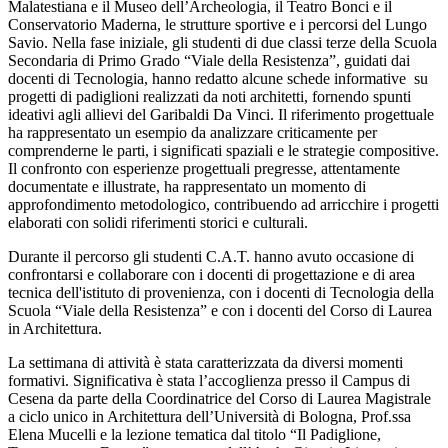
Malatestiana e il Museo dell’Archeologia, il Teatro Bonci e il
Conservatorio Maderna, le strutture sportive e i percorsi del Lungo
Savio. Nella fase iniziale, gli studenti di due classi terze della Scuola
Secondaria di Primo Grado “Viale della Resistenza”, guidati dai
docenti di Tecnologia, hanno redatto alcune schede informative su
progetti di padiglioni realizzati da noti architetti, fornendo spunti
ideativi agli allievi del Garibaldi Da Vinci. Il riferimento progettuale
ha rappresentato un esempio da analizzare criticamente per
comprenderne le parti, i significati spaziali e le strategie compositive.
Il confronto con esperienze progettuali pregresse, attentamente
documentate e illustrate, ha rappresentato un momento di
approfondimento metodologico, contribuendo ad arricchire i progetti
elaborati con solidi riferimenti storici e culturali.
Durante il percorso gli studenti C.A.T. hanno avuto occasione di
confrontarsi e collaborare con i docenti di progettazione e di area
tecnica dell'istituto di provenienza, con i docenti di Tecnologia della
Scuola “Viale della Resistenza” e con i docenti del Corso di Laurea
in Architettura.
La settimana di attività è stata caratterizzata da diversi momenti
formativi. Significativa è stata l’accoglienza presso il Campus di
Cesena da parte della Coordinatrice del Corso di Laurea Magistrale
a ciclo unico in Architettura dell’Università di Bologna, Prof.ssa
Elena Mucelli e la lezione tematica dal titolo “
Il Padiglione,