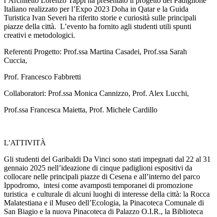
l’Architetto Lorenzo Tappi ha presentato il progetto del Padiglione
Italiano realizzato per l’Expo 2023 Doha in Qatar e la Guida
Turistica Ivan Severi ha riferito storie e curiosità sulle principali
piazze della città. L’evento ha fornito agli studenti utili spunti
creativi e metodologici.
Referenti Progetto: Prof.ssa Martina Casadei, Prof.ssa Sarah
Cuccia,
Prof. Francesco Fabbretti
Collaboratori: Prof.ssa Monica Cannizzo, Prof. Alex Lucchi,
Prof.ssa Francesca Maietta, Prof. Michele Cardillo
L'ATTIVITÀ
Gli studenti del Garibaldi Da Vinci sono stati impegnati dal 22 al 31
gennaio 2025 nell’ideazione di cinque padiglioni espositivi da
collocare nelle principali piazze di Cesena e all’interno del parco
Ippodromo, intesi come avamposti temporanei di promozione
turistica e culturale di alcuni luoghi di interesse della città: la Rocca
Malatestiana e il Museo dell’Ecologia, la Pinacoteca Comunale di
San Biagio e la nuova Pinacoteca di Palazzo O.I.R., la Biblioteca