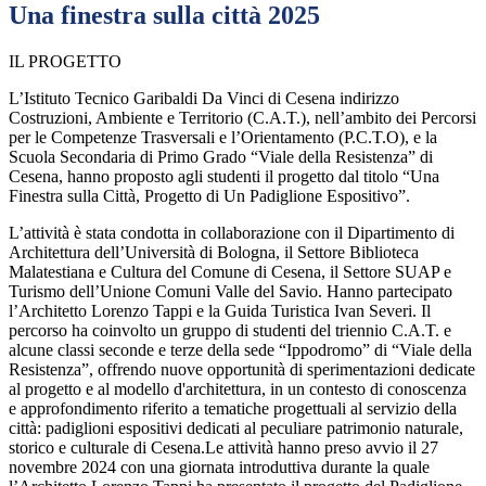
Una finestra sulla città 2025
IL PROGETTO
L’Istituto Tecnico Garibaldi Da Vinci di Cesena indirizzo
Costruzioni, Ambiente e Territorio (C.A.T.), nell’ambito dei Percorsi
per le Competenze Trasversali e l’Orientamento (P.C.T.O), e la
Scuola Secondaria di Primo Grado “Viale della Resistenza” di
Cesena, hanno proposto agli studenti il progetto dal titolo “
Una
Finestra sulla Città, Progetto di Un Padiglione Espositivo
”.
L’attività è stata condotta in collaborazione con il Dipartimento di
Architettura dell’Università di Bologna, il Settore Biblioteca
Malatestiana e Cultura del Comune di Cesena, il Settore SUAP e
Turismo dell’Unione Comuni Valle del Savio. Hanno partecipato
l’Architetto Lorenzo Tappi e la Guida Turistica Ivan Severi.
Il
percorso ha coinvolto un gruppo di studenti del triennio C.A.T. e
alcune classi seconde e terze della sede “Ippodromo” di “Viale della
Resistenza”, offrendo nuove opportunità di sperimentazioni dedicate
al progetto e al modello d'architettura, in un contesto di conoscenza
e approfondimento riferito a tematiche progettuali al servizio della
città:
padiglioni espositivi dedicati al peculiare patrimonio naturale,
storico e culturale di Cesena.
Le attività hanno preso avvio il 27
novembre 2024 con una giornata introduttiva durante la quale