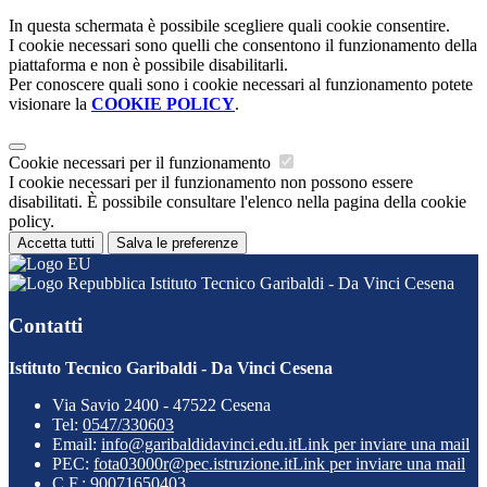
In questa schermata è possibile scegliere quali cookie consentire.
I cookie necessari sono quelli che consentono il funzionamento della
piattaforma e non è possibile disabilitarli.
Per conoscere quali sono i cookie necessari al funzionamento potete
visionare la
COOKIE POLICY
.
Cookie necessari per il funzionamento
I cookie necessari per il funzionamento non possono essere
disabilitati. È possibile consultare l'elenco nella pagina della cookie
policy.
Accetta tutti
Salva le preferenze
Istituto Tecnico Garibaldi - Da Vinci Cesena
Contatti
Istituto Tecnico Garibaldi - Da Vinci Cesena
Via Savio 2400 - 47522 Cesena
Tel:
0547/330603
Email:
info@garibaldidavinci.edu.it
Link per inviare una mail
PEC:
fota03000r@pec.istruzione.it
Link per inviare una mail
C.F.: 90071650403