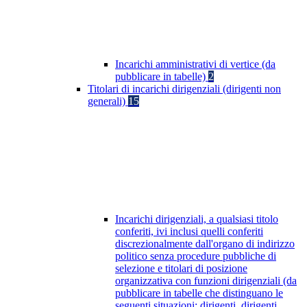
Incarichi amministrativi di vertice (da
pubblicare in tabelle)
2
Titolari di incarichi dirigenziali (dirigenti non
generali)
15
Incarichi dirigenziali, a qualsiasi titolo
conferiti, ivi inclusi quelli conferiti
discrezionalmente dall'organo di indirizzo
politico senza procedure pubbliche di
selezione e titolari di posizione
organizzativa con funzioni dirigenziali (da
pubblicare in tabelle che distinguano le
seguenti situazioni: dirigenti, dirigenti