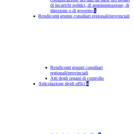
di incarichi politici, di amministrazione, di
direzione o di governo
1
Rendiconti gruppi consiliari regionali/provinciali
Rendiconti gruppi consiliari
regionali/provinciali
Atti degli organi di controllo
Articolazione degli uffici
4