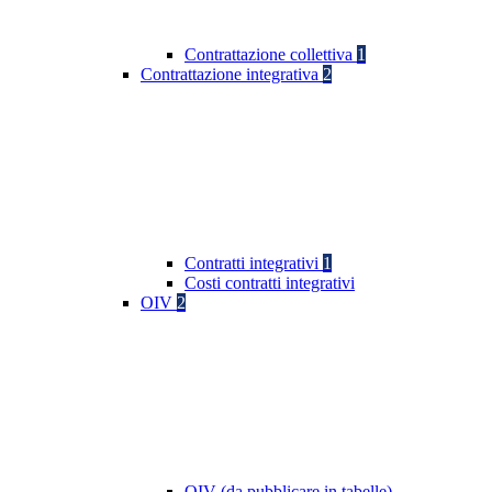
Contrattazione collettiva
1
Contrattazione integrativa
2
Contratti integrativi
1
Costi contratti integrativi
OIV
2
OIV (da pubblicare in tabelle)