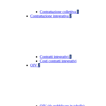
Contrattazione collettiva
1
Contrattazione integrativa
2
Contratti integrativi
1
Costi contratti integrativi
OIV
2
OIV (da pubblicare in tabelle)