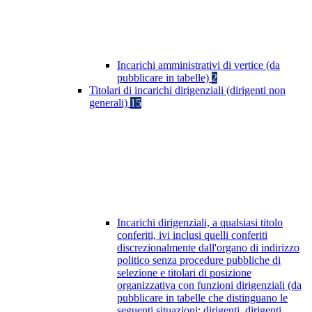
Incarichi amministrativi di vertice (da
pubblicare in tabelle)
2
Titolari di incarichi dirigenziali (dirigenti non
generali)
15
Incarichi dirigenziali, a qualsiasi titolo
conferiti, ivi inclusi quelli conferiti
discrezionalmente dall'organo di indirizzo
politico senza procedure pubbliche di
selezione e titolari di posizione
organizzativa con funzioni dirigenziali (da
pubblicare in tabelle che distinguano le
seguenti situazioni: dirigenti, dirigenti