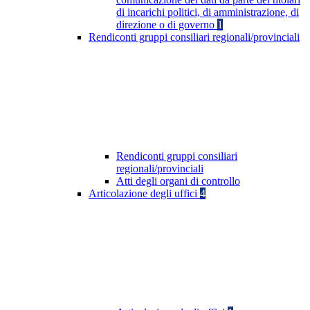
di incarichi politici, di amministrazione, di
direzione o di governo
1
Rendiconti gruppi consiliari regionali/provinciali
Rendiconti gruppi consiliari
regionali/provinciali
Atti degli organi di controllo
Articolazione degli uffici
4