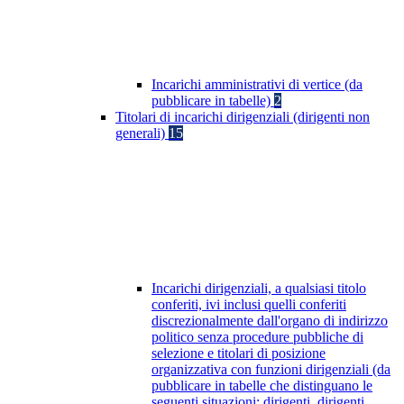
Incarichi amministrativi di vertice (da
pubblicare in tabelle)
2
Titolari di incarichi dirigenziali (dirigenti non
generali)
15
Incarichi dirigenziali, a qualsiasi titolo
conferiti, ivi inclusi quelli conferiti
discrezionalmente dall'organo di indirizzo
politico senza procedure pubbliche di
selezione e titolari di posizione
organizzativa con funzioni dirigenziali (da
pubblicare in tabelle che distinguano le
seguenti situazioni: dirigenti, dirigenti