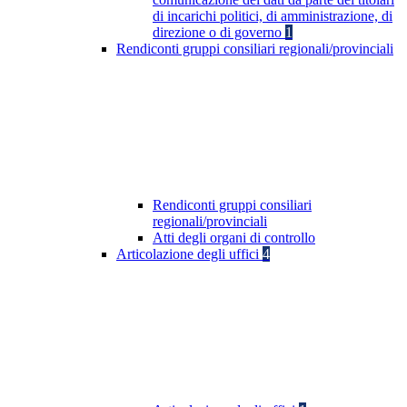
di incarichi politici, di amministrazione, di
direzione o di governo
1
Rendiconti gruppi consiliari regionali/provinciali
Rendiconti gruppi consiliari
regionali/provinciali
Atti degli organi di controllo
Articolazione degli uffici
4