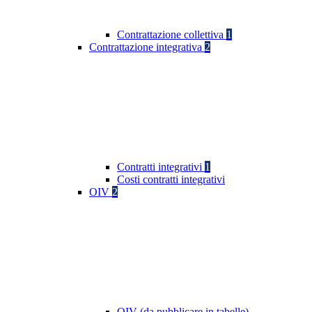
Contrattazione collettiva
1
Contrattazione integrativa
2
Contratti integrativi
1
Costi contratti integrativi
OIV
2
OIV (da pubblicare in tabelle)