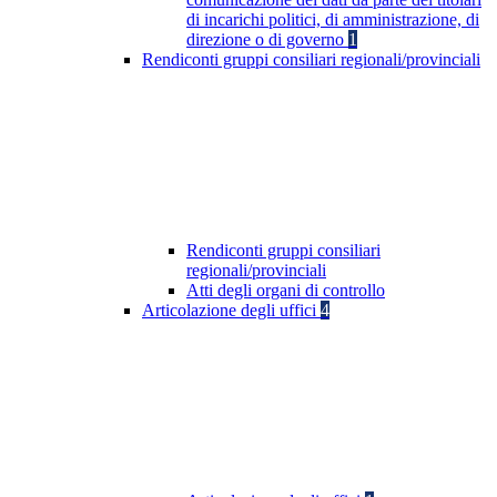
di incarichi politici, di amministrazione, di
direzione o di governo
1
Rendiconti gruppi consiliari regionali/provinciali
Rendiconti gruppi consiliari
regionali/provinciali
Atti degli organi di controllo
Articolazione degli uffici
4