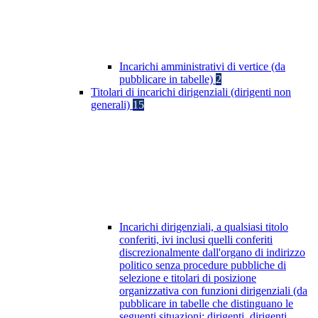
Incarichi amministrativi di vertice (da
pubblicare in tabelle)
2
Titolari di incarichi dirigenziali (dirigenti non
generali)
15
Incarichi dirigenziali, a qualsiasi titolo
conferiti, ivi inclusi quelli conferiti
discrezionalmente dall'organo di indirizzo
politico senza procedure pubbliche di
selezione e titolari di posizione
organizzativa con funzioni dirigenziali (da
pubblicare in tabelle che distinguano le
seguenti situazioni: dirigenti, dirigenti