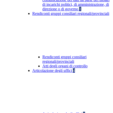
di incarichi politici, di amministrazione, di
direzione o di governo
1
Rendiconti gruppi consiliari regionali/provinciali
Rendiconti gruppi consiliari
regionali/provinciali
Atti degli organi di controllo
Articolazione degli uffici
4