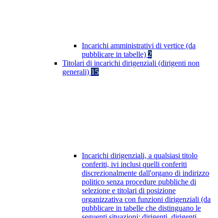
Incarichi amministrativi di vertice (da
pubblicare in tabelle)
2
Titolari di incarichi dirigenziali (dirigenti non
generali)
15
Incarichi dirigenziali, a qualsiasi titolo
conferiti, ivi inclusi quelli conferiti
discrezionalmente dall'organo di indirizzo
politico senza procedure pubbliche di
selezione e titolari di posizione
organizzativa con funzioni dirigenziali (da
pubblicare in tabelle che distinguano le
seguenti situazioni: dirigenti, dirigenti