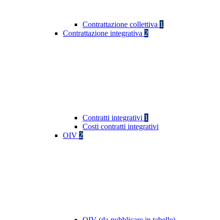
Contrattazione collettiva
1
Contrattazione integrativa
2
Contratti integrativi
1
Costi contratti integrativi
OIV
2
OIV (da pubblicare in tabelle)