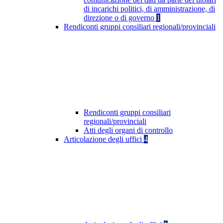
di incarichi politici, di amministrazione, di
direzione o di governo
1
Rendiconti gruppi consiliari regionali/provinciali
Rendiconti gruppi consiliari
regionali/provinciali
Atti degli organi di controllo
Articolazione degli uffici
4