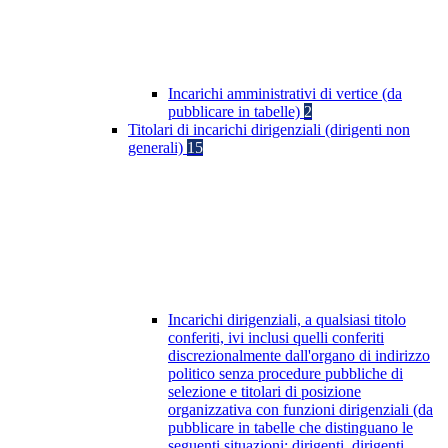
Incarichi amministrativi di vertice (da
pubblicare in tabelle)
2
Titolari di incarichi dirigenziali (dirigenti non
generali)
15
Incarichi dirigenziali, a qualsiasi titolo
conferiti, ivi inclusi quelli conferiti
discrezionalmente dall'organo di indirizzo
politico senza procedure pubbliche di
selezione e titolari di posizione
organizzativa con funzioni dirigenziali (da
pubblicare in tabelle che distinguano le
seguenti situazioni: dirigenti, dirigenti