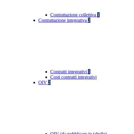
Contrattazione collettiva
1
Contrattazione integrativa
2
Contratti integrativi
1
Costi contratti integrativi
OIV
2
OIV (da pubblicare in tabelle)