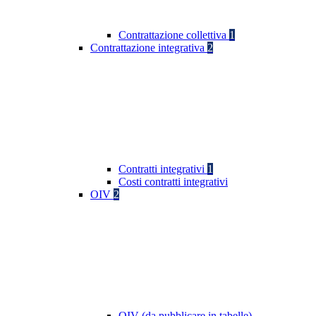
Contrattazione collettiva
1
Contrattazione integrativa
2
Contratti integrativi
1
Costi contratti integrativi
OIV
2
OIV (da pubblicare in tabelle)