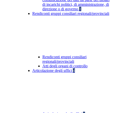
di incarichi politici, di amministrazione, di
direzione o di governo
1
Rendiconti gruppi consiliari regionali/provinciali
Rendiconti gruppi consiliari
regionali/provinciali
Atti degli organi di controllo
Articolazione degli uffici
4