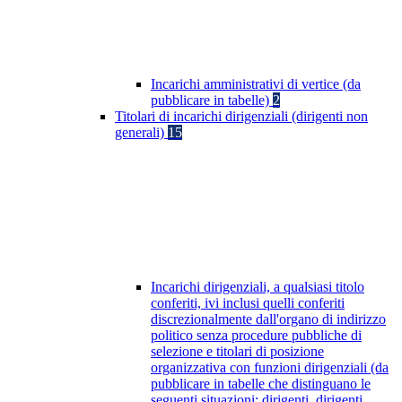
Incarichi amministrativi di vertice (da
pubblicare in tabelle)
2
Titolari di incarichi dirigenziali (dirigenti non
generali)
15
Incarichi dirigenziali, a qualsiasi titolo
conferiti, ivi inclusi quelli conferiti
discrezionalmente dall'organo di indirizzo
politico senza procedure pubbliche di
selezione e titolari di posizione
organizzativa con funzioni dirigenziali (da
pubblicare in tabelle che distinguano le
seguenti situazioni: dirigenti, dirigenti