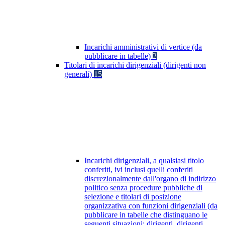
Incarichi amministrativi di vertice (da
pubblicare in tabelle)
2
Titolari di incarichi dirigenziali (dirigenti non
generali)
15
Incarichi dirigenziali, a qualsiasi titolo
conferiti, ivi inclusi quelli conferiti
discrezionalmente dall'organo di indirizzo
politico senza procedure pubbliche di
selezione e titolari di posizione
organizzativa con funzioni dirigenziali (da
pubblicare in tabelle che distinguano le
seguenti situazioni: dirigenti, dirigenti