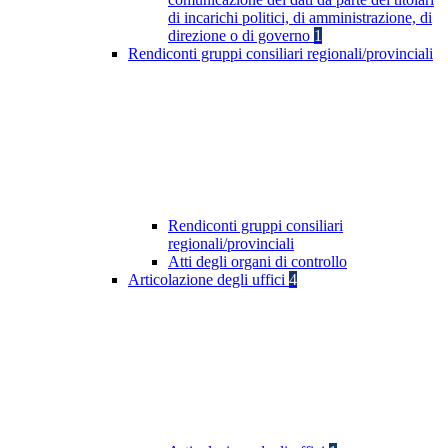
di incarichi politici, di amministrazione, di
direzione o di governo
1
Rendiconti gruppi consiliari regionali/provinciali
Rendiconti gruppi consiliari
regionali/provinciali
Atti degli organi di controllo
Articolazione degli uffici
4