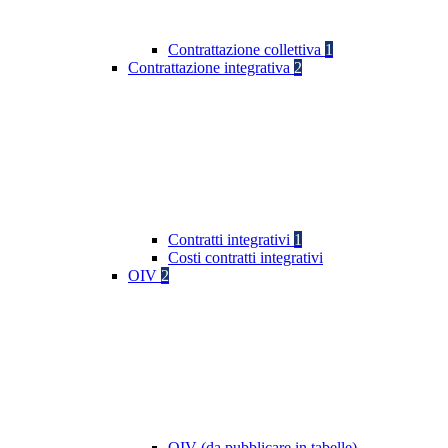
Contrattazione collettiva
1
Contrattazione integrativa
2
Contratti integrativi
1
Costi contratti integrativi
OIV
2
OIV (da pubblicare in tabelle)