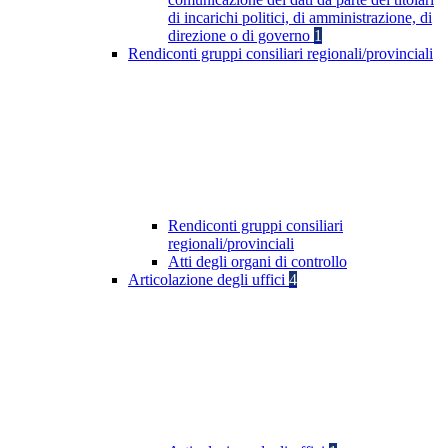
di incarichi politici, di amministrazione, di
direzione o di governo
1
Rendiconti gruppi consiliari regionali/provinciali
Rendiconti gruppi consiliari
regionali/provinciali
Atti degli organi di controllo
Articolazione degli uffici
4