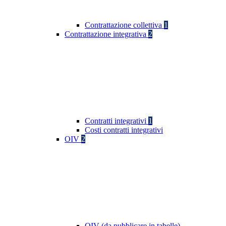
Contrattazione collettiva
1
Contrattazione integrativa
2
Contratti integrativi
1
Costi contratti integrativi
OIV
2
OIV (da pubblicare in tabelle)