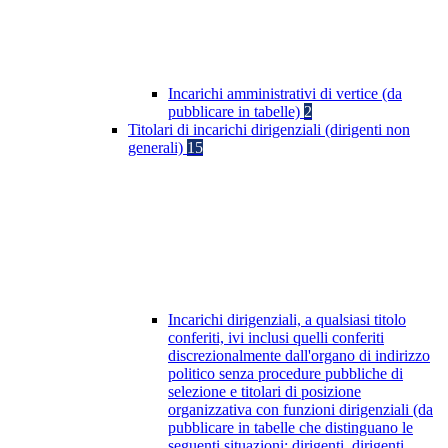
Incarichi amministrativi di vertice (da
pubblicare in tabelle)
2
Titolari di incarichi dirigenziali (dirigenti non
generali)
15
Incarichi dirigenziali, a qualsiasi titolo
conferiti, ivi inclusi quelli conferiti
discrezionalmente dall'organo di indirizzo
politico senza procedure pubbliche di
selezione e titolari di posizione
organizzativa con funzioni dirigenziali (da
pubblicare in tabelle che distinguano le
seguenti situazioni: dirigenti, dirigenti