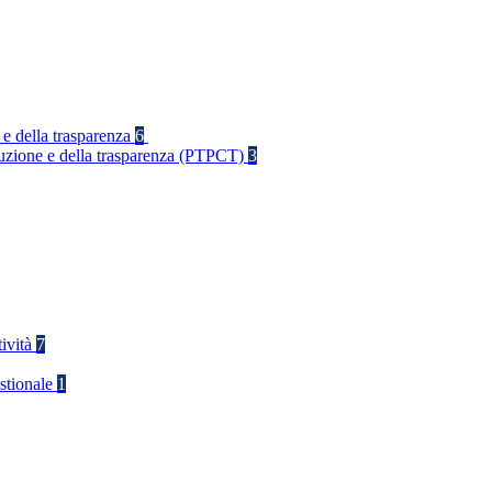
 e della trasparenza
6
rruzione e della trasparenza (PTPCT)
3
tività
7
stionale
1