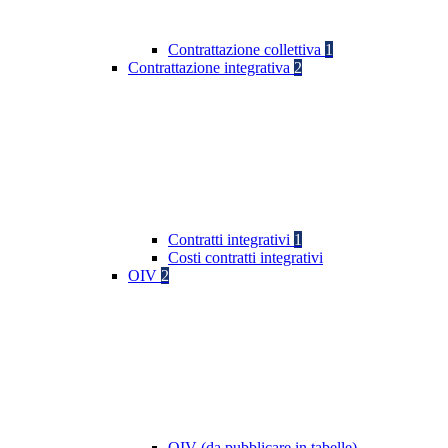
Contrattazione collettiva
1
Contrattazione integrativa
2
Contratti integrativi
1
Costi contratti integrativi
OIV
2
OIV (da pubblicare in tabelle)