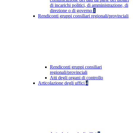
di incarichi politici, di amministrazione, di
direzione o di governo
1
Rendiconti gruppi consiliari regionali/provinciali
Rendiconti gruppi consiliari
regionali/provinciali
Atti degli organi di controllo
Articolazione degli uffici
4