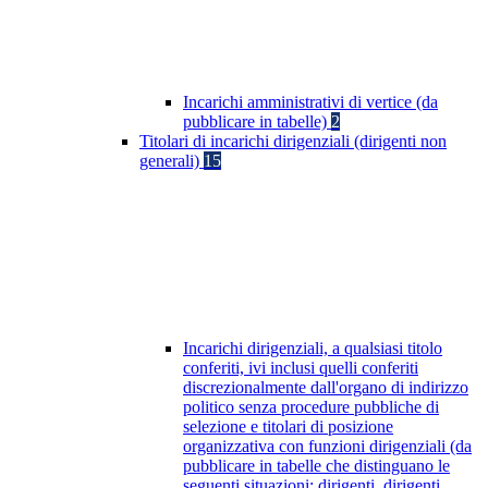
Incarichi amministrativi di vertice (da
pubblicare in tabelle)
2
Titolari di incarichi dirigenziali (dirigenti non
generali)
15
Incarichi dirigenziali, a qualsiasi titolo
conferiti, ivi inclusi quelli conferiti
discrezionalmente dall'organo di indirizzo
politico senza procedure pubbliche di
selezione e titolari di posizione
organizzativa con funzioni dirigenziali (da
pubblicare in tabelle che distinguano le
seguenti situazioni: dirigenti, dirigenti