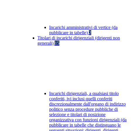
Incarichi amministrativi di vertice (da
pubblicare in tabelle)
2
Titolari di incarichi dirigenziali (dirigenti non
generali)
15
Incarichi dirigenziali, a qualsiasi titolo
conferiti, ivi inclusi quelli conferiti
discrezionalmente dall'organo di indirizzo
politico senza procedure pubbliche di
selezione e titolari di posizione
organizzativa con funzioni dirigenziali (da
pubblicare in tabelle che distinguano le
seguenti situazioni: dirigenti, dirigenti