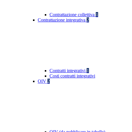
Contrattazione collettiva
1
Contrattazione integrativa
2
Contratti integrativi
1
Costi contratti integrativi
OIV
2
OIV (da pubblicare in tabelle)