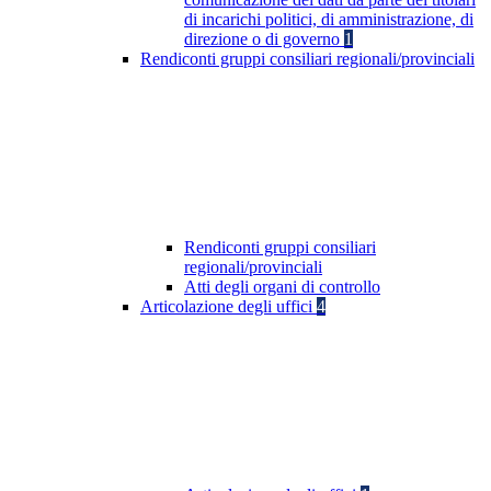
di incarichi politici, di amministrazione, di
direzione o di governo
1
Rendiconti gruppi consiliari regionali/provinciali
Rendiconti gruppi consiliari
regionali/provinciali
Atti degli organi di controllo
Articolazione degli uffici
4