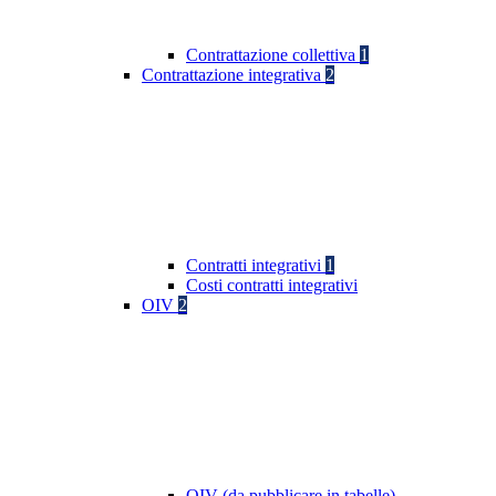
Contrattazione collettiva
1
Contrattazione integrativa
2
Contratti integrativi
1
Costi contratti integrativi
OIV
2
OIV (da pubblicare in tabelle)