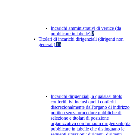
Incarichi amministrativi di vertice (da
pubblicare in tabelle)
2
Titolari di incarichi dirigenziali (dirigenti non
generali)
15
Incarichi dirigenziali, a qualsiasi titolo
conferiti, ivi inclusi quelli conferiti
discrezionalmente dall'organo di indirizzo
politico senza procedure pubbliche di
selezione e titolari di posizione
organizzativa con funzioni dirigenziali (da
pubblicare in tabelle che distinguano le
seguenti situazioni: dirigenti, dirigenti