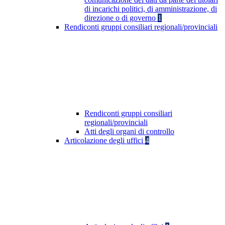
di incarichi politici, di amministrazione, di
direzione o di governo
1
Rendiconti gruppi consiliari regionali/provinciali
Rendiconti gruppi consiliari
regionali/provinciali
Atti degli organi di controllo
Articolazione degli uffici
4