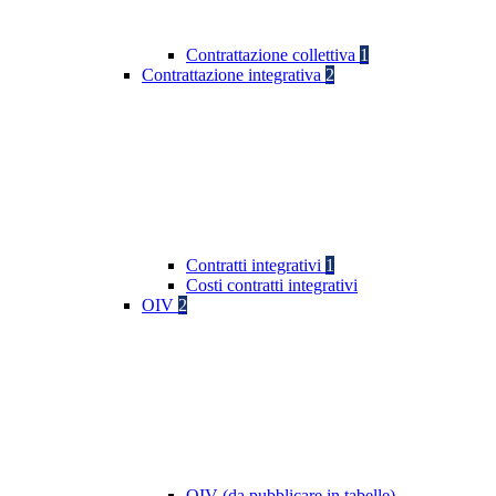
Contrattazione collettiva
1
Contrattazione integrativa
2
Contratti integrativi
1
Costi contratti integrativi
OIV
2
OIV (da pubblicare in tabelle)