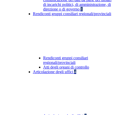
di incarichi politici, di amministrazione, di
direzione o di governo
1
Rendiconti gruppi consiliari regionali/provinciali
Rendiconti gruppi consiliari
regionali/provinciali
Atti degli organi di controllo
Articolazione degli uffici
4