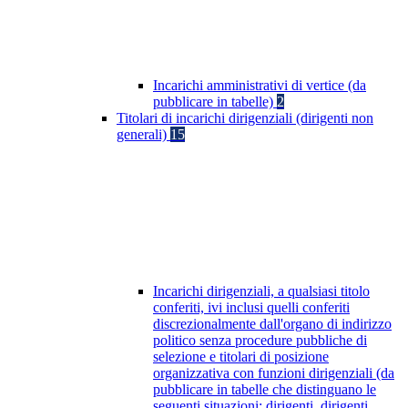
Incarichi amministrativi di vertice (da
pubblicare in tabelle)
2
Titolari di incarichi dirigenziali (dirigenti non
generali)
15
Incarichi dirigenziali, a qualsiasi titolo
conferiti, ivi inclusi quelli conferiti
discrezionalmente dall'organo di indirizzo
politico senza procedure pubbliche di
selezione e titolari di posizione
organizzativa con funzioni dirigenziali (da
pubblicare in tabelle che distinguano le
seguenti situazioni: dirigenti, dirigenti