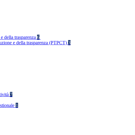
 e della trasparenza
6
rruzione e della trasparenza (PTPCT)
3
tività
7
stionale
1