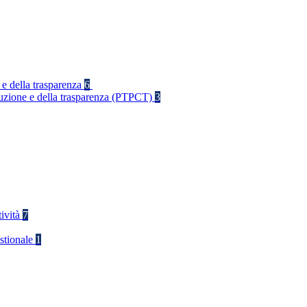
 e della trasparenza
6
rruzione e della trasparenza (PTPCT)
3
tività
7
stionale
1