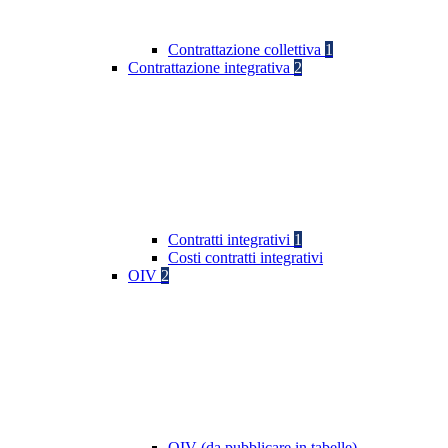
Contrattazione collettiva
1
Contrattazione integrativa
2
Contratti integrativi
1
Costi contratti integrativi
OIV
2
OIV (da pubblicare in tabelle)