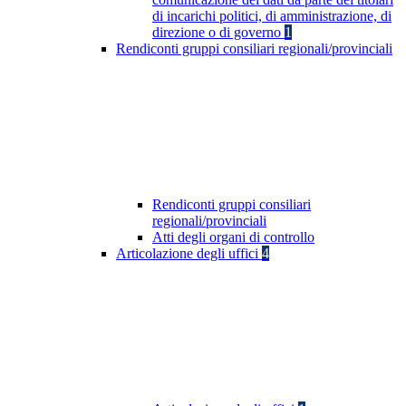
di incarichi politici, di amministrazione, di
direzione o di governo
1
Rendiconti gruppi consiliari regionali/provinciali
Rendiconti gruppi consiliari
regionali/provinciali
Atti degli organi di controllo
Articolazione degli uffici
4