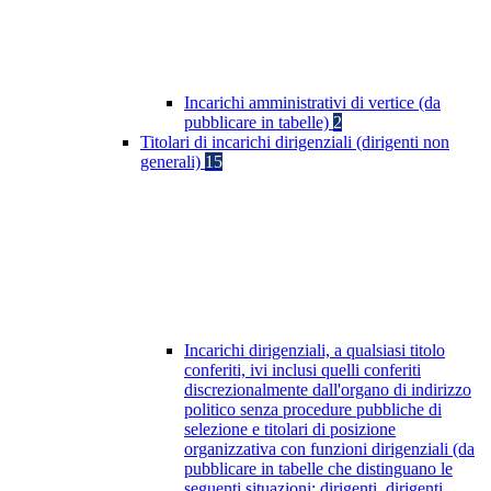
Incarichi amministrativi di vertice (da
pubblicare in tabelle)
2
Titolari di incarichi dirigenziali (dirigenti non
generali)
15
Incarichi dirigenziali, a qualsiasi titolo
conferiti, ivi inclusi quelli conferiti
discrezionalmente dall'organo di indirizzo
politico senza procedure pubbliche di
selezione e titolari di posizione
organizzativa con funzioni dirigenziali (da
pubblicare in tabelle che distinguano le
seguenti situazioni: dirigenti, dirigenti