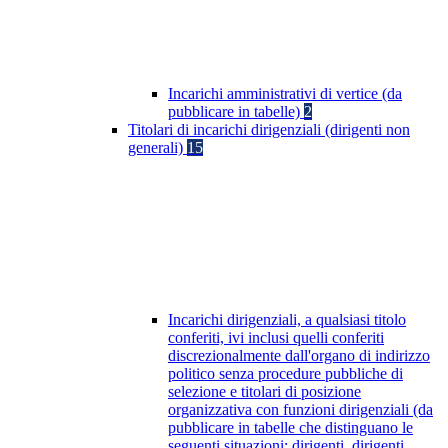
Incarichi amministrativi di vertice (da
pubblicare in tabelle)
2
Titolari di incarichi dirigenziali (dirigenti non
generali)
15
Incarichi dirigenziali, a qualsiasi titolo
conferiti, ivi inclusi quelli conferiti
discrezionalmente dall'organo di indirizzo
politico senza procedure pubbliche di
selezione e titolari di posizione
organizzativa con funzioni dirigenziali (da
pubblicare in tabelle che distinguano le
seguenti situazioni: dirigenti, dirigenti