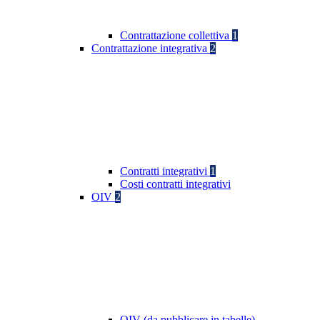
Contrattazione collettiva
1
Contrattazione integrativa
2
Contratti integrativi
1
Costi contratti integrativi
OIV
2
OIV (da pubblicare in tabelle)