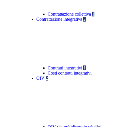
Contrattazione collettiva
1
Contrattazione integrativa
2
Contratti integrativi
1
Costi contratti integrativi
OIV
2
OIV (da pubblicare in tabelle)