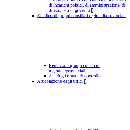
di incarichi politici, di amministrazione, di
direzione o di governo
1
Rendiconti gruppi consiliari regionali/provinciali
Rendiconti gruppi consiliari
regionali/provinciali
Atti degli organi di controllo
Articolazione degli uffici
4