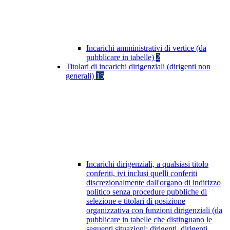
Incarichi amministrativi di vertice (da
pubblicare in tabelle)
2
Titolari di incarichi dirigenziali (dirigenti non
generali)
15
Incarichi dirigenziali, a qualsiasi titolo
conferiti, ivi inclusi quelli conferiti
discrezionalmente dall'organo di indirizzo
politico senza procedure pubbliche di
selezione e titolari di posizione
organizzativa con funzioni dirigenziali (da
pubblicare in tabelle che distinguano le
seguenti situazioni: dirigenti, dirigenti