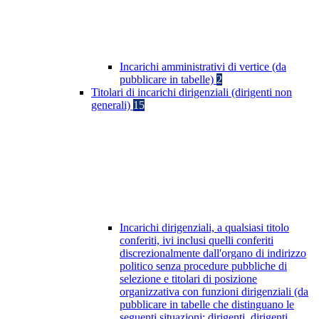
Incarichi amministrativi di vertice (da
pubblicare in tabelle)
2
Titolari di incarichi dirigenziali (dirigenti non
generali)
15
Incarichi dirigenziali, a qualsiasi titolo
conferiti, ivi inclusi quelli conferiti
discrezionalmente dall'organo di indirizzo
politico senza procedure pubbliche di
selezione e titolari di posizione
organizzativa con funzioni dirigenziali (da
pubblicare in tabelle che distinguano le
seguenti situazioni: dirigenti, dirigenti