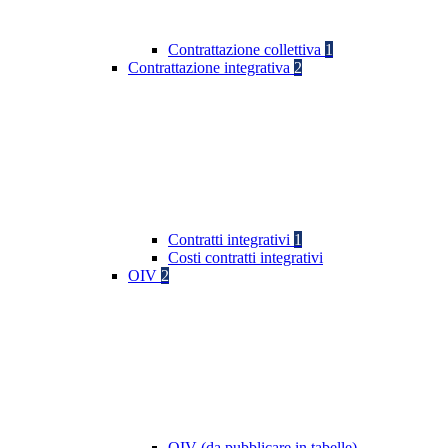
Contrattazione collettiva
1
Contrattazione integrativa
2
Contratti integrativi
1
Costi contratti integrativi
OIV
2
OIV (da pubblicare in tabelle)