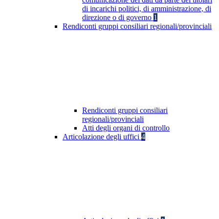
di incarichi politici, di amministrazione, di
direzione o di governo
1
Rendiconti gruppi consiliari regionali/provinciali
Rendiconti gruppi consiliari
regionali/provinciali
Atti degli organi di controllo
Articolazione degli uffici
4