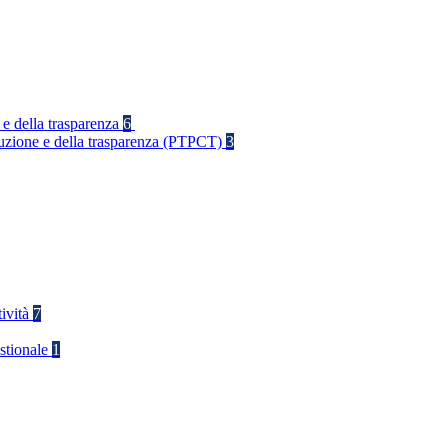
 e della trasparenza
6
rruzione e della trasparenza (PTPCT)
3
tività
7
stionale
1