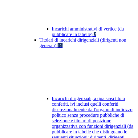
Incarichi amministrativi di vertice (da
pubblicare in tabelle)
2
Titolari di incarichi dirigenziali (dirigenti non
generali)
15
Incarichi dirigenziali, a qualsiasi titolo
conferiti, ivi inclusi quelli conferiti
discrezionalmente dall'organo di indirizzo
politico senza procedure pubbliche di
selezione e titolari di posizione
organizzativa con funzioni dirigenziali (da
pubblicare in tabelle che distinguano le
seguenti situazioni: dirigenti, dirigenti