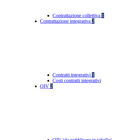
Contrattazione collettiva
1
Contrattazione integrativa
2
Contratti integrativi
1
Costi contratti integrativi
OIV
2
OIV (da pubblicare in tabelle)