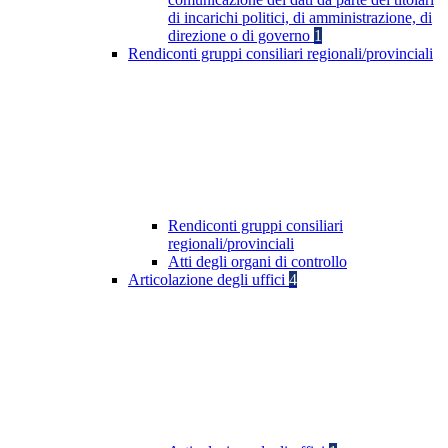
di incarichi politici, di amministrazione, di
direzione o di governo
1
Rendiconti gruppi consiliari regionali/provinciali
Rendiconti gruppi consiliari
regionali/provinciali
Atti degli organi di controllo
Articolazione degli uffici
4