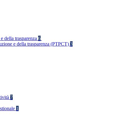
 e della trasparenza
6
rruzione e della trasparenza (PTPCT)
3
tività
7
stionale
1